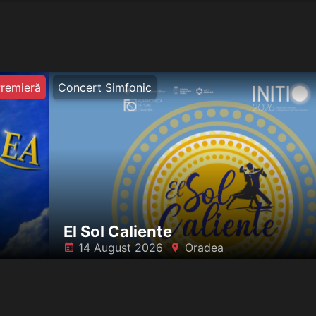
remieră
Concert Simfonic
El Sol Caliente
14 August 2026
Oradea
󰸗
󰍎