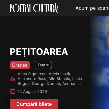
Acum pe scen
PEȚITOAREA
Oradea
Teatru
Anca Sigmirean, Adela Lazăr, 
󰪋
Alexandru Rusu, Alin Stanciu, Lucia 
Rogoz, George Dometi, Andrian 
Locovei, Mihaela Gherdan, Șerban 
󰸗
14 August 2026
Borda, Gabriela Codrea, Ciprian 
Ciuciu, Mirela Lupu, Eugen Neag, 
Carina Bunea, Cosmin Petruț, 
Cumpără bilete
Angela Tanko, Coman Giorgiana, 