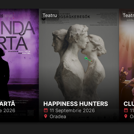
Teatru
Teat
PARTĂ
HAPPINESS HUNTERS
CL
e 2026
11 Septembrie 2026
1
󰸗
󰸗
Oradea
O
󰍎
󰍎