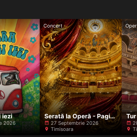
Concert
Oper
 iezi
Serată la Operă - Pagini celebre
Tur
e 2026
27 Septembrie 2026
2
󰸗
󰸗
Timisoara
T
󰍎
󰍎