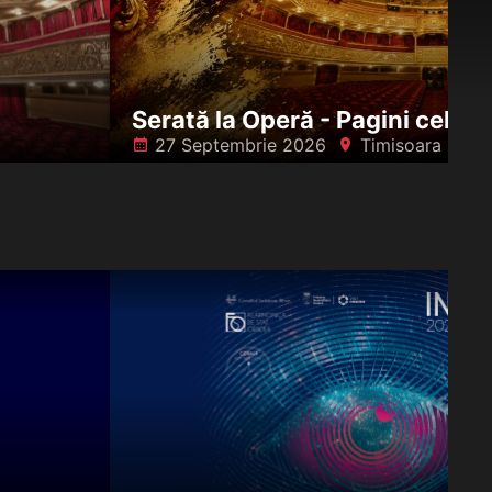
Serată la Operă - Pagini celebr
27 Septembrie 2026
Timisoara
󰸗
󰍎