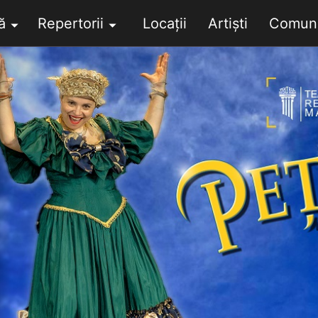
ă
Repertorii
Locații
Artiști
Comuni
󰍝
󰍝