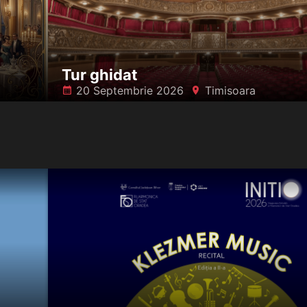
Tur ghidat
20 Septembrie 2026
Timisoara
󰸗
󰍎