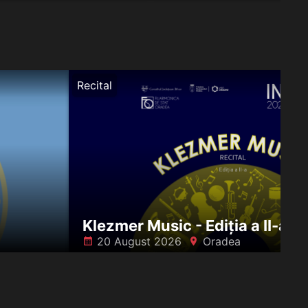
Recital
Klezmer Music - Ediția a II-a
20 August 2026
Oradea
󰸗
󰍎