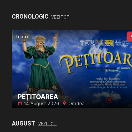
CRONOLOGIC
VEZI TOT
Teatru
P
PEȚITOAREA
14 August 2026
Oradea
󰸗
󰍎
AUGUST
VEZI TOT