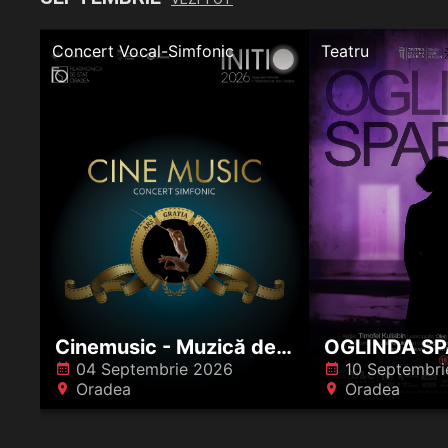
Concert Vocal-Simfonic
Teatru
Cinemusic - Muzică de film
OGLINDA S
04 Septembrie 2026
10 Septembri
󰸗
󰸗
Oradea
Oradea
󰍎
󰍎