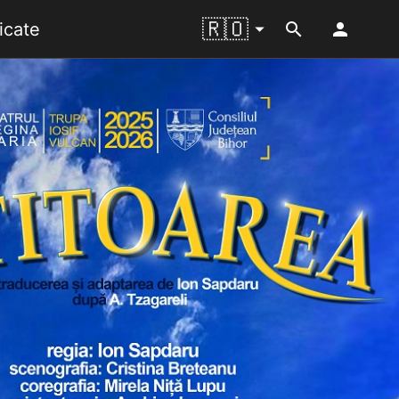
🇷🇴
󰍝
cate
󰍉
󰀄