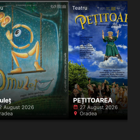
ru
Teatru
uleț
PEȚITOAREA
2 August 2026
27 August 2026
󰸗
radea
Oradea
󰍎