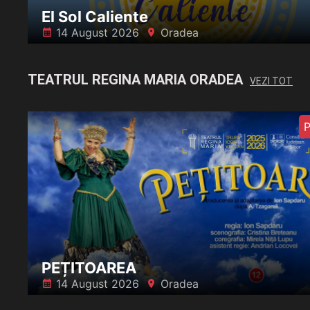
El Sol Caliente
14 August 2026
Oradea
󰸗
󰍎
TEATRUL REGINA MARIA ORADEA
VEZI TOT
P
PEȚITOAREA
14 August 2026
Oradea
󰸗
󰍎