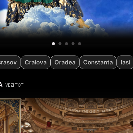
Brasov
Craiova
Oradea
Constanta
Iasi
A
VEZI TOT