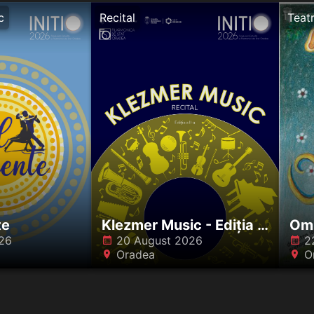
c
Recital
Teat
te
Klezmer Music - Ediția a II-a
Om
26
20 August 2026
2
󰸗
󰸗
Oradea
O
󰍎
󰍎