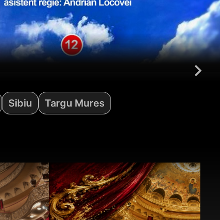
󰅂
Sibiu
Targu Mures