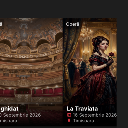
ă
Operă
 ghidat
La Traviata
0 Septembrie 2026
16 Septembrie 2026
󰸗
imisoara
Timisoara
󰍎