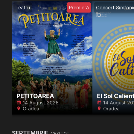
Teatru
Premieră
Concert Simfoni
PEȚITOAREA
El Sol Calien
14 August 2026
14 August 20
󰸗
󰸗
Oradea
Oradea
󰍎
󰍎
SEPTEMBRIE
VEZI TOT