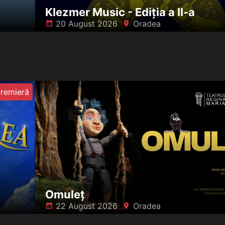
Klezmer Music - Ediția a II-a
20 August 2026
Oradea
󰸗
󰍎
remieră
Omuleț
22 August 2026
Oradea
󰸗
󰍎