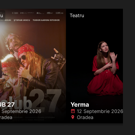
ru
Teatru
UB 27
Yerma
1 Septembrie 2026
12 Septembrie 2026
󰸗
radea
Oradea
󰍎