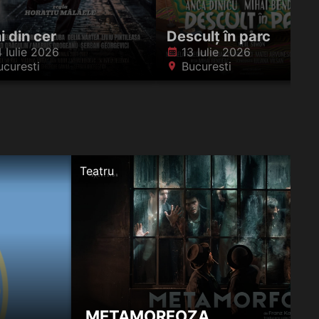
i din cer
Desculț în parc
4 Iulie 2026
13 Iulie 2026
󰸗
ucuresti
Bucuresti
󰍎
Teatru
METAMORFOZA