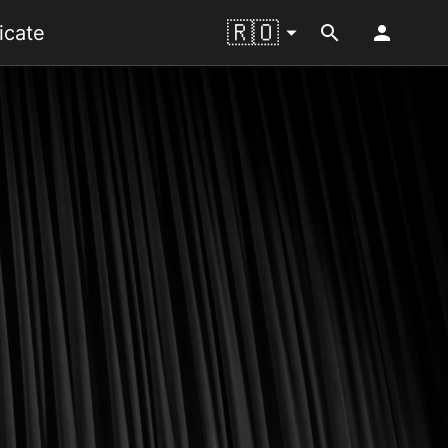
🇷🇴
󰍝
cate
󰍉
󰀄