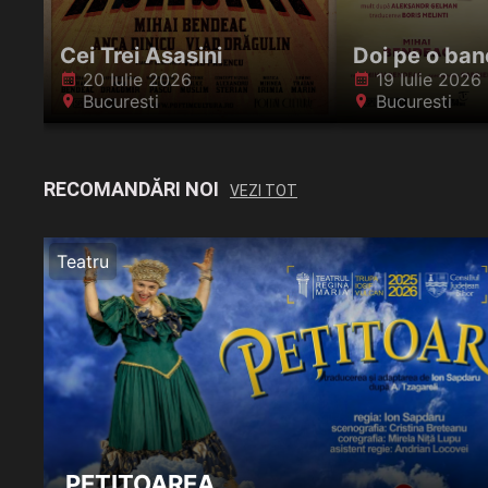
Cei Trei Asasini
Doi pe o ba
20 Iulie 2026
19 Iulie 2026
󰸗
󰸗
Bucuresti
Bucuresti
󰍎
󰍎
RECOMANDĂRI NOI
VEZI TOT
Teatru
PEȚITOAREA