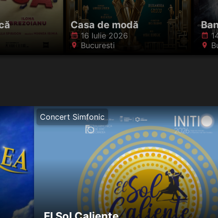
ncă
Casa de modă
Ban
16 Iulie 2026
1
󰸗
󰸗
Bucuresti
B
󰍎
󰍎
Concert Simfonic
El Sol Caliente