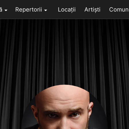
ă
Repertorii
Locații
Artiști
Comuni
󰍝
󰍝