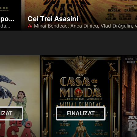
Gala Aniversară Florin Piersic 90 by poftimcultura.ro
Cei Trei Asasini
Florin Piersic, Marius Florea Vizante, Rodica Mandache, Olga Delia Mateescu, Medeea Marinescu, Carmen Maria Strujac, George Ivașcu, Mihai Bendeac, Invitați Surpriză
󰪋
LIZAT
FINALIZAT