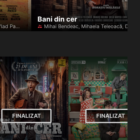
Bani din cer
Mihai Bendeac, Anca Dinicu, Vlad Drăgulin, Vlad Pasencu
󰪋
FINALIZAT
FINALIZAT