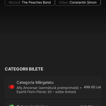
Muzică
:
The Peaches Band
Video
:
Constantin Șimon
CATEGORII BILETE
Categoria Mǎrgelatu
󰬸
499.00 Lei
Afiș Aniversar (semnătură preimprimată) + 
Eșarfă Florin Piersic 90 – ediție limitată