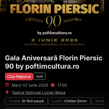
Gala Aniversară Florin Piersic 
90 by poftimcultura.ro
Cluj-Napoca
Gală
󰸗
Marți
02 Iunie 2026
󱑃
17:00
󰍎
Teatrul Național Lucian Blaga
Durată
:
2h fără pauză
Lumini
:
Cristian Șimon
Sunet
:
A