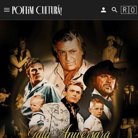
🇷🇴
󰍜
󰀄
󰍉